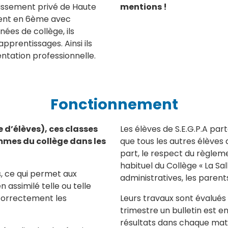
blissement privé de Haute
mentions !
vent en 6ème avec
nées de collège, ils
prentissages. Ainsi ils
ntation professionnelle.
Fonctionnement
e d’élèves), ces classes
Les élèves de S.E.G.P.A pa
mmes du collège dans les
que tous les autres élèves d
part, le respect du règlem
habituel du Collège « La Sal
, ce qui permet aux
administratives, les parent
 assimilé telle ou telle
 correctement les
Leurs travaux sont évalué
trimestre un bulletin est e
résultats dans chaque mat