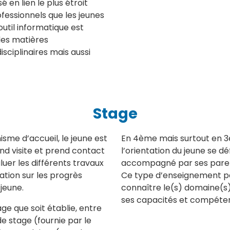
 en lien le plus étroit
fessionnels que les jeunes
util informatique est
des matières
sciplinaires mais aussi
Stage
sme d’accueil, le jeune est
En 4ème mais surtout en 3è
end visite et prend contact
l’orientation du jeune se déf
luer les différents travaux
accompagné par ses parent
tion sur les progrès
Ce type d’enseignement pe
jeune.
connaître le(s) domaine(s)
ses capacités et compéte
ge que soit établie, entre
e stage (fournie par le