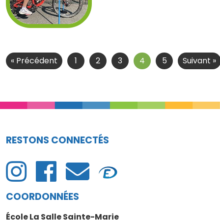
« Précédent
1
2
3
4
5
Suivant »
RESTONS CONNECTÉS
COORDONNÉES
École La Salle Sainte-Marie